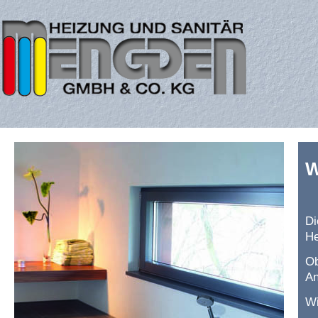
W
Di
He
Ob
An
Wi