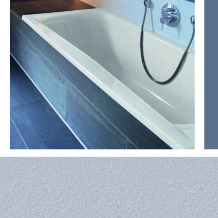
-
-
-
- 
- 
- 
-
-